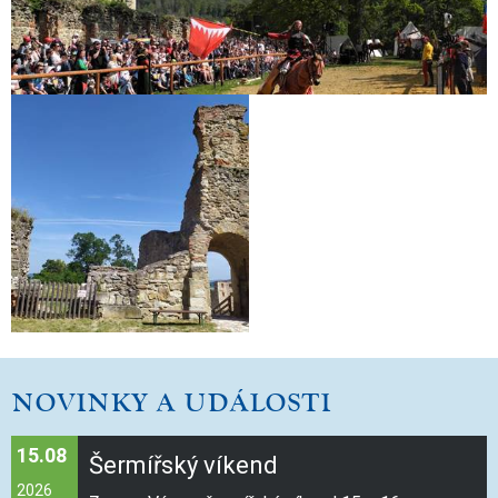
NOVINKY
A UDÁLOSTI
15.08
Šermířský víkend
2026